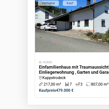
Verfügbar
Kauf
ID: H2606
Einfamilienhaus mit Traumaussicht
Einliegerwohnung , Garten und Gara
Kappelrodeck
217,00 m²
7
3
807,00 m²
Kaufpreis
479.000 €