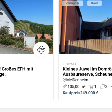
Verfügbar
Kauf
ID: H2514
! Großes EFH mit
Kleines Juwel im Dornrö
ge.
Ausbaureserve, Scheun
Meißenheim
105,00 m²
1
3
Kaufpreis
249.000 €