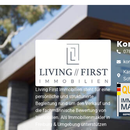
Ko
07
kon
Ka
Sc
Living First Immobilien steht für eine
persönliche und strukturierte
Begleitung rund um den Verkauf und
die fachmännische Bewertung von
Immobilien. Als Immobilienmakler in
Freiburg & Umgebung unterstützen