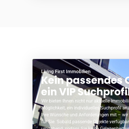
Living First Immobilien
Kein passendes O
ein VIP Suchprofi
Wir bieten Ihnen nicht nur aktuelle Immobi
Möglichkeit, ein individuelles Suchprofil an
Ihre Wünsche und Anforderungen mit – wir
für Sie. Sobald passende Objekte verfügbar 
umgehend, sodass Sie keine Gelegenheit v