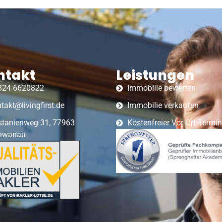
ntakt
Leistungen
824 6620822
Immobilie bewerten
takt@livingfirst.de
Immobilie verkaufen
stanienweg 31, 77963
Kostenfreier Vor-Ort-Termin
hwanau