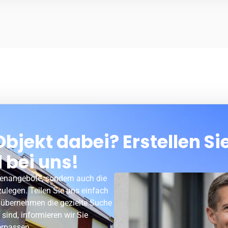
bjekt dabei? Erstellen Si
l bei uns!
lienangebote, sondern auch die
zulegen. Teilen Sie uns einfach
 übernehmen die gezielte Suche
sind, informieren wir Sie
erpassen.