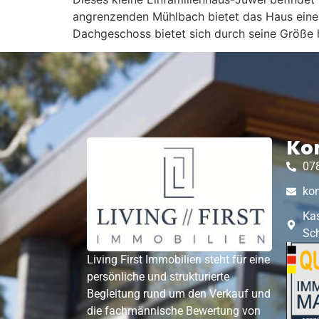
angrenzenden Mühlbach bietet das Haus eine
Dachgeschoss bietet sich durch seine Größe 
Ko
07
kon
Ka
Sc
Living First Immobilien steht für eine
persönliche und strukturierte
Begleitung rund um den Verkauf und
die fachmännische Bewertung von