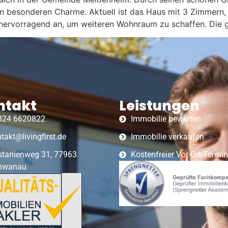
n besonderen Charme. Aktuell ist das Haus mit 3 Zimmern
hervorragend an, um weiteren Wohnraum zu schaffen. Die g
ntakt
Leistungen
824 6620822
Immobilie bewerten
takt@livingfirst.de
Immobilie verkaufen
stanienweg 31, 77963
Kostenfreier Vor-Ort-Termin
hwanau