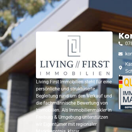
Ko
07
kon
Ka
Sc
Living First Immobilien steht für eine
persönliche und strukturierte
Begleitung rund um den Verkauf und
die fachmännische Bewertung von
Immobilien. Als Immobilienmakler in
Freiburg & Umgebung unterstützen
wir Eigentümer mit regionaler
Marktkenntnis, klarer