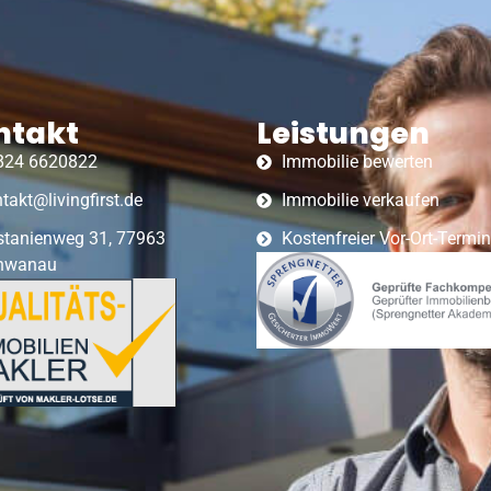
ntakt
Leistungen
824 6620822
Immobilie bewerten
takt@livingfirst.de
Immobilie verkaufen
stanienweg 31, 77963
Kostenfreier Vor-Ort-Termin
hwanau