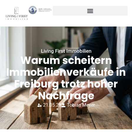
Living First Immobilien
Warum scheitern
Immobilienverkäufe in
Freiburg trotz hoher
Nachfrage
21.05.26
Tobias Meyer