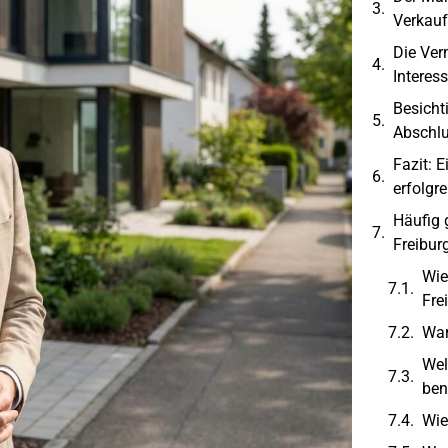
Verkau
Die Ver
Interes
Besicht
Abschl
Fazit: E
erfolgr
Häufig 
Freibur
Wie
Fre
War
Wel
ben
Wie