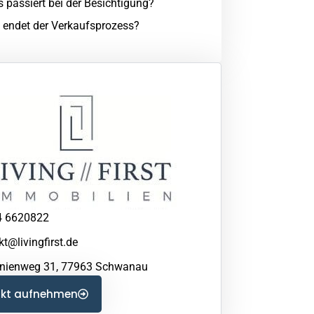
 passiert bei der Besichtigung?
 endet der Verkaufsprozess?
4 6620822
t@livingfirst.de
nienweg 31, 77963 Schwanau
akt aufnehmen