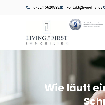
07824 6620822
kontakt@livingfirst.de
Wie läuft e
Schr