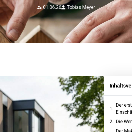
01.06.26
Tobias Meyer
Inhaltsve
Der ers
Einsch
Die Wer
Der Mak