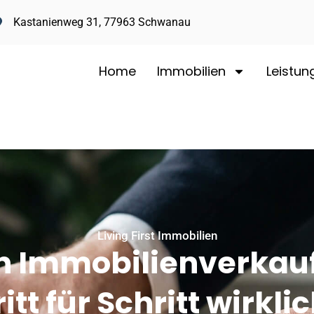
Kastanienweg 31, 77963 Schwanau
Home
Immobilien
Leistun
Living First Immobilien
in Immobilienverkauf
itt für Schritt wirkli